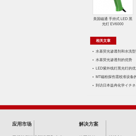
美国磁通 手持式 LED 黑
光灯 EV6000
相关文章
水基荧光渗透剂和水​洗型
水基荧光渗透剂的优势
LED紫外线灯黑光灯的优
MT磁粉探伤需校准设备
到访日本益冉化学イチネ
应用市场
解决方案