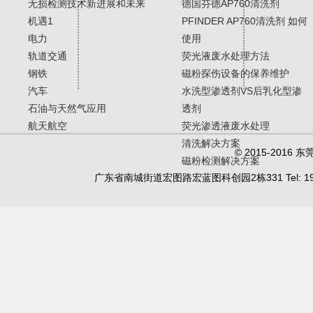
无损检测技术新进展和未来
德国芬德AP760清洗剂
机遇1
PFINDER AP760清洗剂 如何
电力
使用
轨道交通
荧光液废水处理方法
钢铁
磁粉探伤设备的保养维护
汽车
水洗型渗透剂VS后乳化型渗
石油与天然气应用
透剂
航天航空
荧光渗透液废水处理
清洗解决方案
© 2015-20
磁粉检测解决方案
广东省南城街道宏图路宏蓝图科创园2栋331 Tel: 19902450