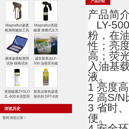
产品介绍
产品简
LY-5
Magnaflux渗透
Magnaflux美国
检测用施加工具
磁通 便携式压力
粉，在
水喷枪
喷射器
性；亮
高；荧
液体渗透检测用
诚友新美达LY-
入油基
试块 镍铬试块
500 油基荧光磁
粉
液。
1 亮度
美国磁通ZYGLO
新美达着色渗透
2 高S
ZL-60D水洗型荧
探伤剂 DPT-8清
光渗透剂
洗剂
3 省时
浏览历史
便。
暂时浏览记录！
4 安全