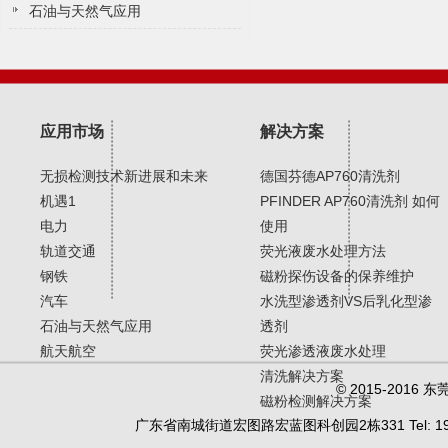
颗粒度检测中萃取 VDA19标准
石油与天然气应用
应用市场
解决方案
无损检测技术新进展和未来
德国芬德AP760清洗剂
机遇1
PFINDER AP760清洗剂 如何
电力
使用
轨道交通
荧光液废水处理方法
钢铁
磁粉探伤设备的保养维护
汽车
水洗型渗透剂VS后乳化型渗
石油与天然气应用
透剂
航天航空
荧光渗透液废水处理
清洗解决方案
© 2015-20
磁粉检测解决方案
广东省南城街道宏图路宏蓝图科创园2栋331 Tel: 19902450