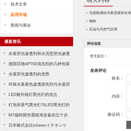
技术文章
无损检测技术新进展和未来
应用市场
钢铁
新闻与展会
石油与天然气应用
最新资讯
评论信息
水基荧光渗透剂和水​洗型荧光渗透
暂无留言！
液的主要区别​
德国芬德AP760清洗剂的几种包装
发表评论
30L200L
水基荧光渗透剂的优势
姓名：
环保水基着色渗透探伤剂与水基荧
光渗透探伤剂哪个灵敏度更高？
LED紫外线灯黑光灯的优点
内容：
灯泡汞蒸气黑光灯与LED黑光灯的
验证码：
区别
MT磁粉探伤需校准设备的五个步
骤
日本株式会社ichinenイチネンケ