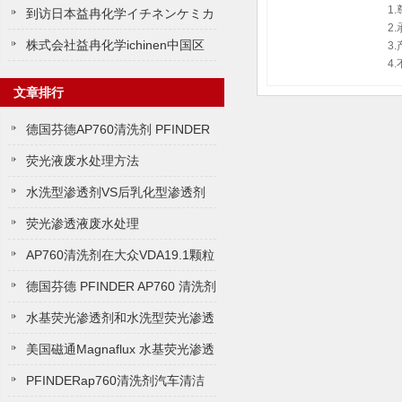
1
ミカルズ益冉化学中国代理商
到访日本益冉化学イチネンケミカ
2
ルズ株式会东京总公司
株式会社益冉化学ichinen中国区
3
4
代理商
文章排行
德国芬德AP760清洗剂 PFINDER
AP760清洗剂 如何使用
荧光液废水处理方法
水洗型渗透剂VS后乳化型渗透剂
荧光渗透液废水处理
AP760清洗剂在大众VDA19.1颗粒
物清洁度测试标准的应用
德国芬德 PFINDER AP760 清洗剂
水基荧光渗透剂和水​洗型荧光渗透
液的主要区别​
美国磁通Magnaflux 水基荧光渗透
液的应用
PFINDERap760清洗剂汽车清洁